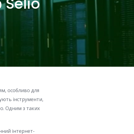
 Selio
ям, особливо для
нують інструменти,
о. Одним з таких
нний інтернет-