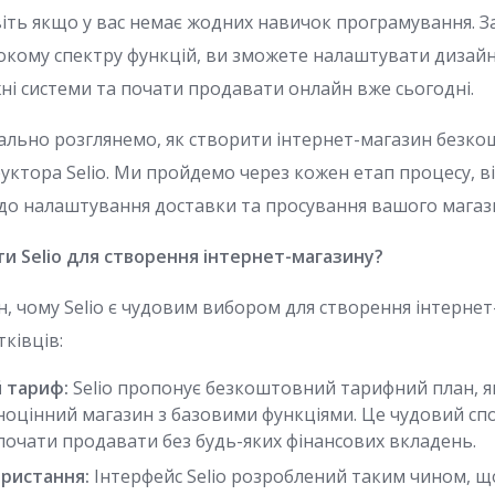
авіть якщо у вас немає жодних навичок програмування. 
окому спектру функцій, ви зможете налаштувати дизайн
жні системи та почати продавати онлайн вже сьогодні.
етально розглянемо, як створити інтернет-магазин безк
ктора Selio. Ми пройдемо через кожен етап процесу, ві
 до налаштування доставки та просування вашого магаз
и Selio для створення інтернет-магазину?
н, чому Selio є чудовим вибором для створення інтернет
ківців:
 тариф:
Selio пропонує безкоштовний тарифний план, я
ноцінний магазин з базовими функціями. Це чудовий спо
почати продавати без будь-яких фінансових вкладень.
ристання:
Інтерфейс Selio розроблений таким чином, щ