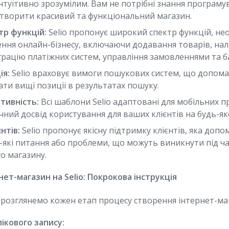
туїтивно зрозумілим. Вам не потрібні знання програму
створити красивий та функціональний магазин.
тр функцій:
Selio пропонує широкий спектр функцій, нео
ення онлайн-бізнесу, включаючи додавання товарів, на
грацію платіжних систем, управління замовленнями та б
ія:
Selio враховує вимоги пошукових систем, що допом
ти вищі позиції в результатах пошуку.
тивність:
Всі шаблони Selio адаптовані для мобільних п
чний досвід користування для ваших клієнтів на будь-як
нтів:
Selio пропонує якісну підтримку клієнтів, яка доп
-які питання або проблеми, що можуть виникнути під ча
о магазину.
нет-магазин на Selio: Покрокова інструкція
розглянемо кожен етап процесу створення інтернет-мага
ікового запису: