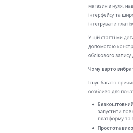
магазин з нуля, н
інтерфейсу та шир
інтегрувати платі
У цій статті ми д
допомогою констру
облікового запису
Чому варто вибрат
Існує багато причи
особливо для почат
Безкоштовний
запустити пов
платформу та 
Простота вико