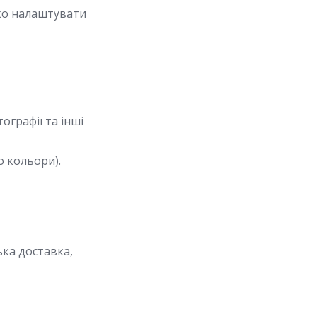
гко налаштувати
ографії та інші
о кольори).
ька доставка,