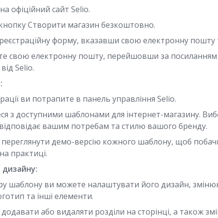
на офіційний сайт Selio.
 кнопку Створити магазин безкоштовно.
 реєстраційну форму, вказавши свою електронну пошту 
е свою електронну пошту, перейшовши за посиланням у
ід Selio.
:
трації ви потрапите в панель управління Selio.
ся з доступними шаблонами для інтернет-магазину. Виб
відповідає вашим потребам та стилю вашого бренду.
переглянути демо-версію кожного шаблону, щоб побачит
на практиці.
 дизайну:
ору шаблону ви можете налаштувати його дизайн, змін
готип та інші елементи.
додавати або видаляти розділи на сторінці, а також змі