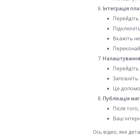
Інтеграція пл
Перейдіть 
Підключіть
Вкажіть не
Переконайт
Налаштування
Перейдіть 
Заповніть 
Це допомо
Публікація маг
Після того
Ваш інтерн
Ось відео, яке дет