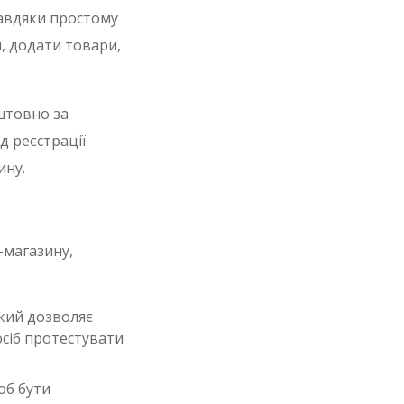
Завдяки простому
, додати товари,
оштовно за
д реєстрації
ину.
-магазину,
кий дозволяє
сіб протестувати
об бути