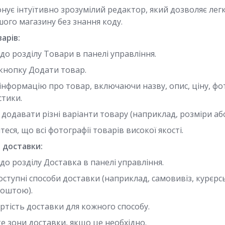
онує інтуїтивно зрозумілий редактор, який дозволяє ле
ого магазину без знання коду.
арів:
до розділу Товари в панелі управління.
кнопку Додати товар.
інформацію про товар, включаючи назву, опис, ціну, фот
стики.
додавати різні варіанти товару (наприклад, розміри аб
еся, що всі фотографії товарів високої якості.
 доставки:
до розділу Доставка в панелі управління.
ступні способи доставки (наприклад, самовивіз, курєрс
поштою).
ртість доставки для кожного способу.
 зони доставки, якщо це необхідно.