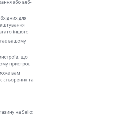
вання або веб-
бхідних для
лаштування
агато іншого.
агає вашому
ристроїв, що
ому пристрої.
оможе вам
с створення та
зину на Selio: