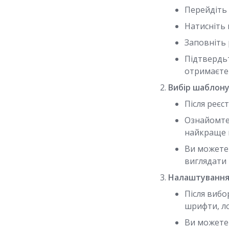
Перейдіть 
Натисніть
Заповніть
Підтвердьт
отримаєте в
Вибір шаблону
Після реєс
Ознайомте
найкраще 
Ви можете 
виглядати 
Налаштування
Після виб
шрифти, ло
Ви можете 