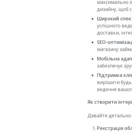
максимально ін
дизайну, щоб 
Широкий спек
успішного вед
доставки, інте
SEO-оптимізац
магазину займа
Мобільна адап
забезпечує зру
Підтримка кліє
вирішити будь
ведення вашог
Як створити інтер
Давайте детально 
Реєстрація обл