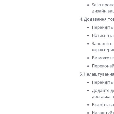
Selio проп
дизайн ваш
Додавання тов
Перейдіть 
Натисніть 
Заповніть 
характери
Ви можете 
Переконайт
Налаштування
Перейдіть 
Додайте до
доставка 
Вкажіть ва
Налаштуйте