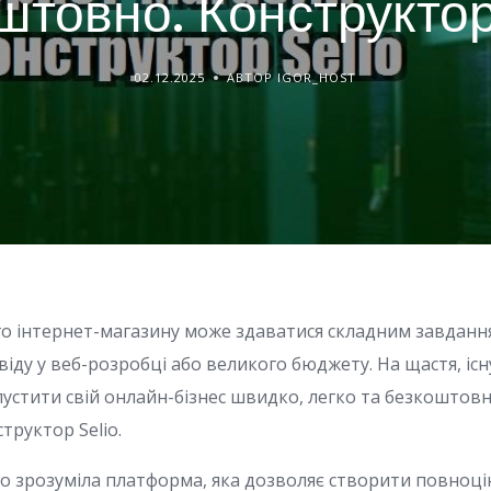
штовно. Конструктор
02.12.2025
АВТОР IGOR_HOST
о інтернет-магазину може здаватися складним завданн
свіду у веб-розробці або великого бюджету. На щастя, іс
пустити свій онлайн-бізнес швидко, легко та безкоштовн
структор Selio.
вно зрозуміла платформа, яка дозволяє створити повноці