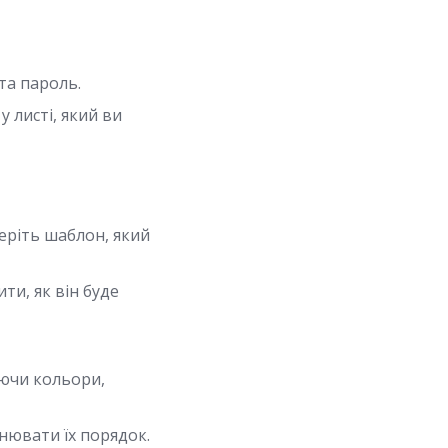
та пароль.
 листі, який ви
еріть шаблон, який
и, як він буде
юючи кольори,
нювати їх порядок.