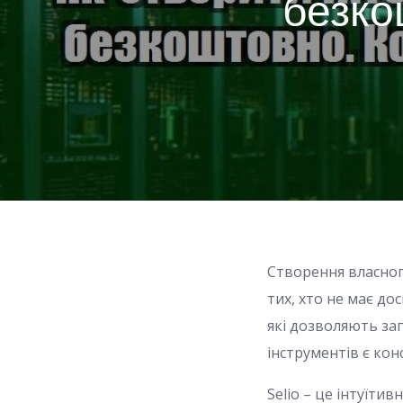
безко
Створення власног
тих, хто не має до
які дозволяють за
інструментів є кон
Selio – це інтуїти