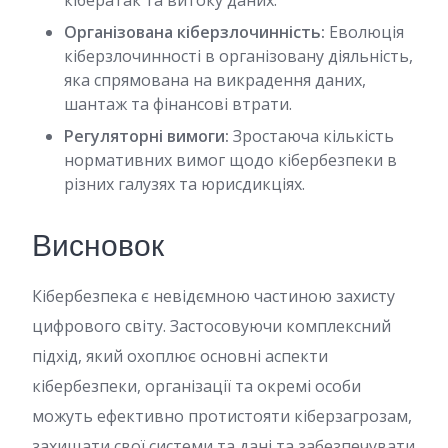
кібератак та витоку даних.
Організована кіберзлочинність:
Еволюція
кіберзлочинності в організовану діяльність,
яка спрямована на викрадення даних,
шантаж та фінансові втрати.
Регуляторні вимоги:
Зростаюча кількість
нормативних вимог щодо кібербезпеки в
різних галузях та юрисдикціях.
Висновок
Кібербезпека є невідємною частиною захисту
цифрового світу. Застосовуючи комплексний
підхід, який охоплює основні аспекти
кібербезпеки, організації та окремі особи
можуть ефективно протистояти кіберзагрозам,
захищати свої системи та дані та забезпечувати