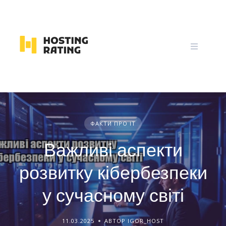
Skip
to
content
ФАКТИ ПРО IT
Важливі аспекти
розвитку кібербезпеки
у сучасному світі
11.03.2025
АВТОР IGOR_HOST