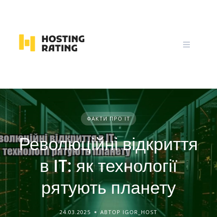
Skip
to
content
ФАКТИ ПРО IT
Революційні відкриття
в IT: як технології
рятують планету
24.03.2025
АВТОР IGOR_HOST