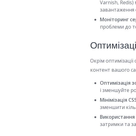
Varnish, Redi
завантаження 
Моніторинг се
проблеми до то
Оптимізаці
Окрім оптимізації
контент вашого са
Оптимізація з
і зменшуйте ро
Мінімізація CSS 
зменшити кільк
Використання
затримки та з