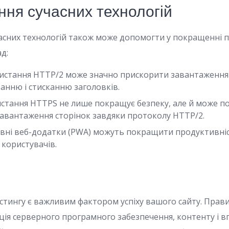
ння сучасних технологій
сних технологій також може допомогти у покращенні 
д:
стання HTTP/2 може значно прискорити завантаження 
анню і стисканню заголовків.
стання HTTPS не лише покращує безпеку, але й може п
завантаження сторінок завдяки протоколу HTTP/2.
вні веб-додатки (PWA) можуть покращити продуктивніс
 користувачів.
стингу є важливим фактором успіху вашого сайту. Прав
ація серверного програмного забезпечення, контенту і 