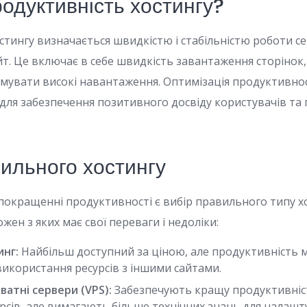
одуктивність хостингу?
тингу визначається швидкістю і стабільністю роботи се
т. Це включає в себе швидкість завантаження сторінок,
имувати високі навантаження. Оптимізація продуктивнос
ля забезпечення позитивного досвіду користувачів та
вильного хостингу
окращенні продуктивності є вибір правильного типу хос
ожен з яких має свої переваги і недоліки:
инг:
Найбільш доступний за ціною, але продуктивність
використання ресурсів з іншими сайтами.
ватні сервери (VPS):
Забезпечують кращу продуктивніст
рсів, але вимагають більше технічних знань для налашт