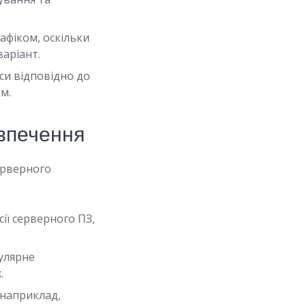
афіком, оскільки
аріант.
си відповідно до
м.
езпечення
ерверного
ії серверного ПЗ,
улярне
.
(наприклад,