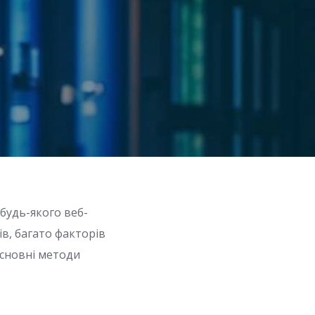
будь-якого веб-
ів, багато факторів
основні методи