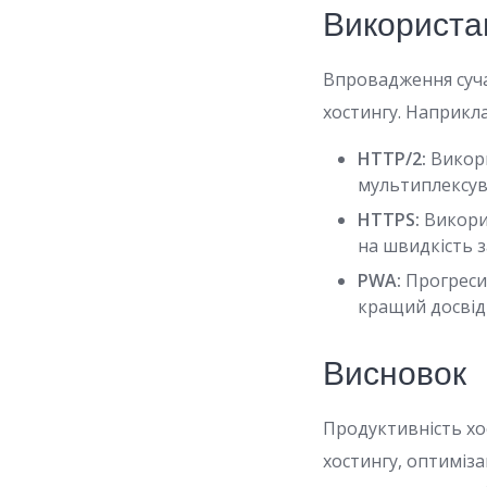
Використа
Впровадження суча
хостингу. Наприкла
HTTP/2:
Викори
мультиплексув
HTTPS:
Викори
на швидкість 
PWA:
Прогреси
кращий досвід
Висновок
Продуктивність хо
хостингу, оптиміз