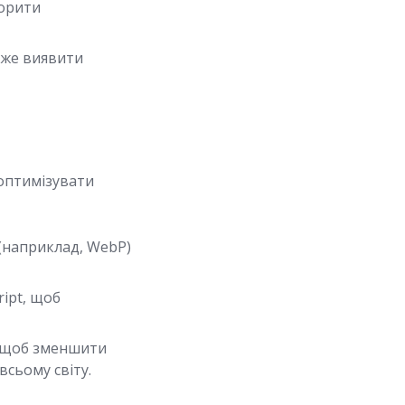
корити
оже виявити
 оптимізувати
(наприклад, WebP)
ript, щоб
, щоб зменшити
сьому світу.