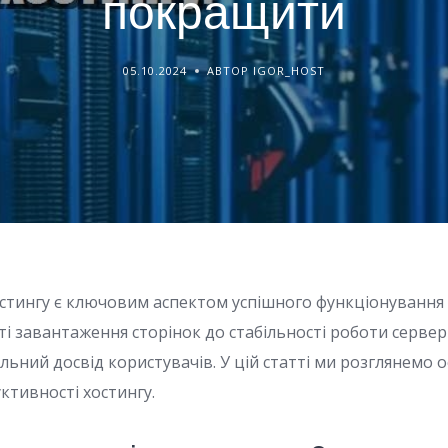
покращити
05.10.2024
АВТОР IGOR_HOST
стингу є ключовим аспектом успішного функціонування 
ті завантаження сторінок до стабільності роботи сервер
льний досвід користувачів. У цій статті ми розглянемо 
тивності хостингу.