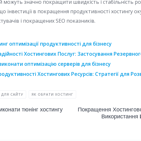
ій можуть значно покращити швидкість і стабільність р
що інвестиції в покращення продуктивності хостингу оку
тувачів і покращених SEO показників.
инг оптимізації продуктивності для бізнесу
дійності Хостингових Послуг: Застосування Резервног
виконати оптимізацію серверів для бізнесу
одуктивності Хостингових Ресурсів: Стратегії для Роз
 ДЛЯ САЙТУ
ЯК ОБРАТИ ХОСТИНГ
иконати тюнінг хостингу
Покращення Хостингово
Використання 