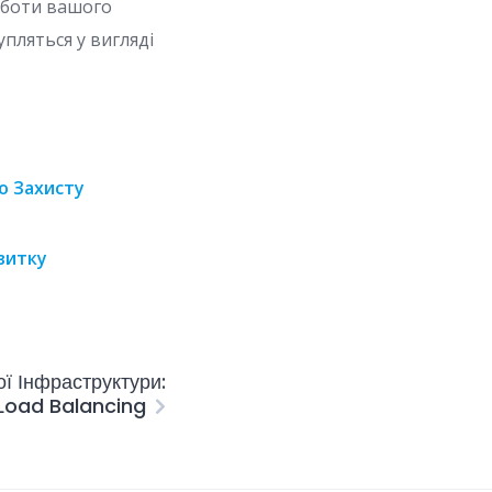
оботи вашого
пляться у вигляді
о Захисту
витку
ї Інфраструктури:
Load Balancing