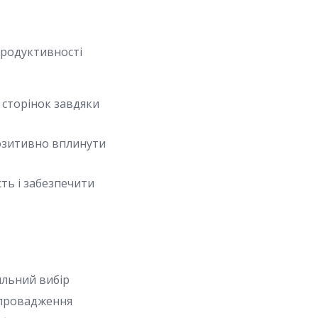
продуктивності
сторінок завдяки
озитивно вплинути
ть і забезпечити
ильний вибір
впровадження