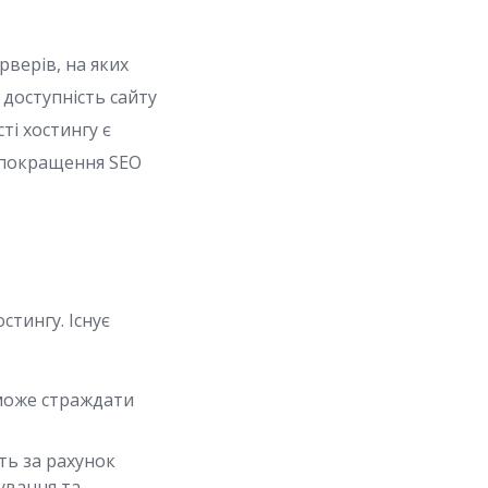
рверів, на яких
 доступність сайту
ті хостингу є
 покращення SEO
тингу. Існує
 може страждати
ь за рахунок
ування та