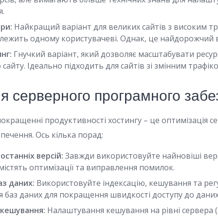
я.
ри:
Найкращий варіант для великих сайтів з високим тр
алежить одному користувачеві. Однак, це найдорожчий в
нг:
Гнучкий варіант, який дозволяє масштабувати ресур
сайту. Ідеально підходить для сайтів зі змінним трафіко
ія серверного програмного заб
покращенні продуктивності хостингу – це оптимізація с
печення. Ось кілька порад:
останніх версій:
Завжди використовуйте найновіші верс
містять оптимізації та виправлення помилок.
аз даних:
Використовуйте індексацію, кешування та рег
я баз даних для покращення швидкості доступу до даних
 кешування:
Налаштування кешування на рівні сервера 