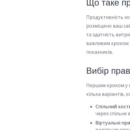
Що таке пр
Продуктивність хос
розміщено ваш сай
та здатність витр
важливим кроком д
показників.
Вибір пра
Першим кроком у п
кілька варіантів, к
Спільний хост
через спільне 
Віртуальні при
виділених ресу