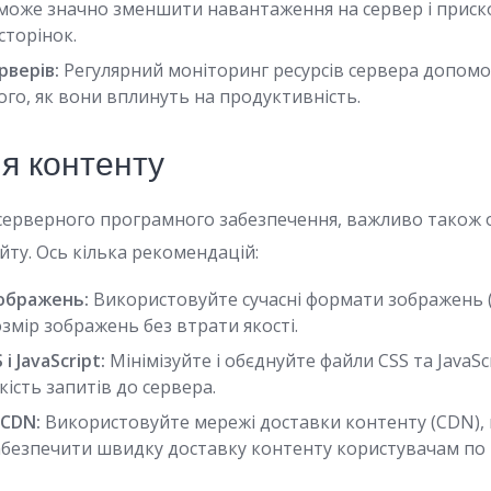
s) може значно зменшити навантаження на сервер і прис
сторінок.
рверів:
Регулярний моніторинг ресурсів сервера допом
го, як вони вплинуть на продуктивність.
я контенту
 серверного програмного забезпечення, важливо також
йту. Ось кілька рекомендацій:
ображень:
Використовуйте сучасні формати зображень 
змір зображень без втрати якості.
і JavaScript:
Мінімізуйте і обєднуйте файли CSS та JavaSc
ість запитів до сервера.
 CDN:
Використовуйте мережі доставки контенту (CDN)
абезпечити швидку доставку контенту користувачам по в