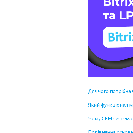
Для чого потрібна
Який функціонал 
Чому CRM система B
Порівняння основн