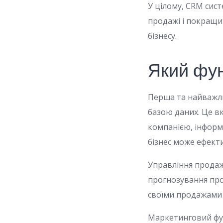
У цілому, CRM сис
продажі і покращи
бізнесу.
Який фу
Перша та найважли
базою даних. Це вк
компанією, інформа
бізнес може ефекти
Управління продаж
прогнозування про
своїми продажами т
Маркетинговий фун