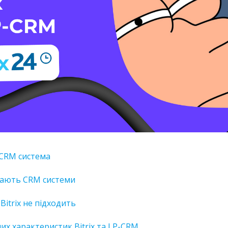
 CRM система
мають CRM системи
itrix не підходить
их характеристик Bitrix та LP-CRM