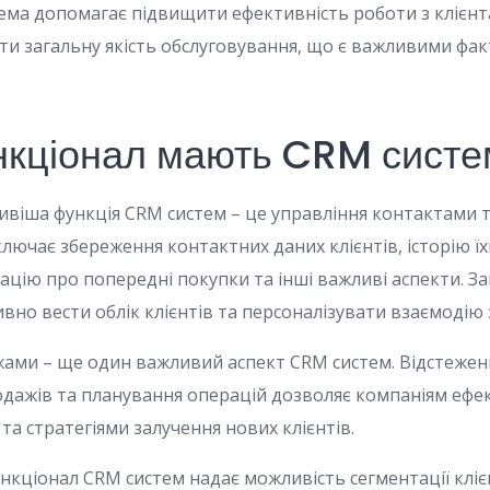
тема допомагає підвищити ефективність роботи з клієн
ти загальну якість обслуговування, що є важливими фак
нкціонал мають CRM систе
віша функція CRM систем – це управління контактами 
лючає збереження контактних даних клієнтів, історію їх
цію про попередні покупки та інші важливі аспекти. Зав
вно вести облік клієнтів та персоналізувати взаємодію 
ами – ще один важливий аспект CRM систем. Відстеженн
дажів та планування операцій дозволяє компаніям ефе
а стратегіями залучення нових клієнтів.
кціонал CRM систем надає можливість сегментації кліє