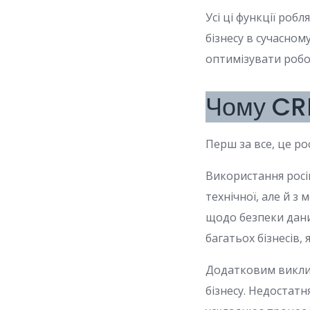
Усі ці функції ро
бізнесу в сучасном
оптимізувати робоч
Чому CRM
Перш за все, це ро
Використання росі
технічної, але й з
щодо безпеки даних
багатьох бізнесів,
Додатковим виклик
бізнесу. Недостат