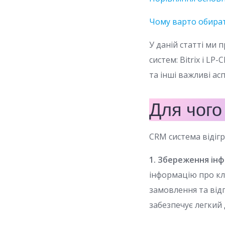
Чому варто обира
У даній статті ми
систем: Bitrix і LP
та інші важливі ас
Для чого
CRM система відігр
1. Збереження інф
інформацію про клі
замовлення та відг
забезпечує легкий 