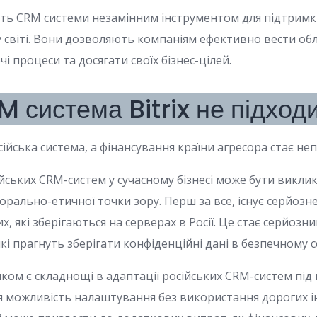
блять CRM системи незамінним інструментом для підтримк
у світі. Вони дозволяють компаніям ефективно вести облі
і процеси та досягати своїх бізнес-цілей.
 система Bitrix не підход
сійська система, а фінансування країни агресора стає н
йських CRM-систем у сучасному бізнесі може бути викли
 морально-етичної точки зору. Перш за все, існує серйоз
, які зберігаються на серверах в Росії. Це стає серйоз
 які прагнуть зберігати конфіденційні дані в безпечному 
ом є складнощі в адаптації російських CRM-систем під
ня можливість налаштування без використання дорогих і