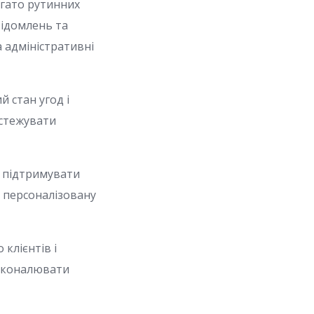
гато рутинних
відомлень та
 адміністративні
 стан угод і
дстежувати
 підтримувати
и персоналізовану
клієнтів і
осконалювати