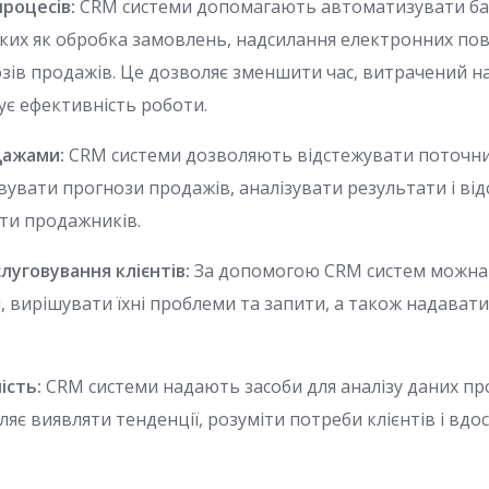
процесів:
CRM системи допомагають автоматизувати ба
таких як обробка замовлень, надсилання електронних по
зів продажів. Це дозволяє зменшити час, витрачений на
ує ефективність роботи.
дажами:
CRM системи дозволяють відстежувати поточний
вувати прогнози продажів, аналізувати результати і ві
ти продажників.
луговування клієнтів:
За допомогою CRM систем можна
и, вирішувати їхні проблеми та запити, а також надават
ність:
CRM системи надають засоби для аналізу даних про 
ляє виявляти тенденції, розуміти потреби клієнтів і вд