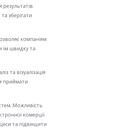
я результатів
 та зберігати
дозволяє компаніям
и їм швидку та
ліз та візуалізація
ям приймати
стем. Можливість
ктронної комерції
оцеси та підвищити