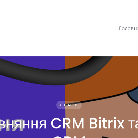
Головн
СПРАВКИ
вняння CRM Bitrix т