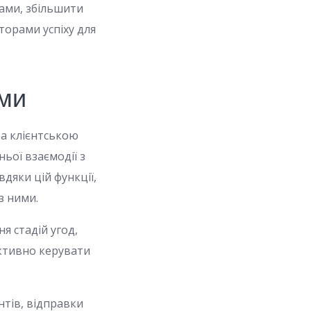
тами, збільшити
торами успіху для
ми
та клієнтською
ньої взаємодії з
дяки цій функції,
з ними.
я стадій угод,
ктивно керувати
нтів, відправки