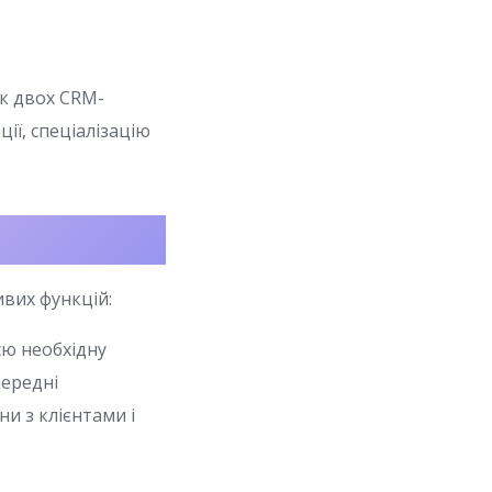
к двох CRM-
ції, спеціалізацію
ивих функцій:
сю необхідну
передні
и з клієнтами і