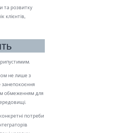
и та розвитку
к клієнтів,
ить
еприпустимим.
ком не лише з
не занепокоєння
ним обмеженням для
середовищі.
 конкретні потреби
нтеграторів