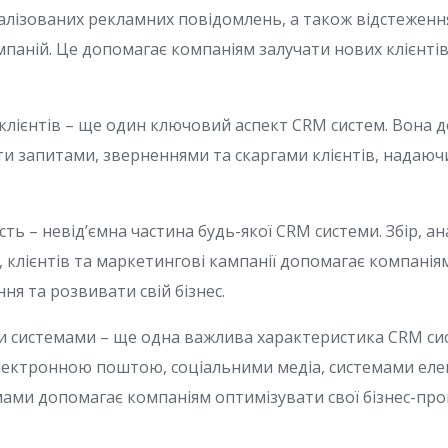
алізованих рекламних повідомлень, а також відстеженн
паній. Це допомагає компаніям залучати нових клієнтів
клієнтів – ще один ключовий аспект CRM систем. Вона 
и запитами, зверненнями та скаргами клієнтів, надаюч
сть – невід’ємна частина будь-якої CRM системи. Збір, ана
, клієнтів та маркетингові кампанії допомагає компані
ня та розвивати свій бізнес.
ми системами – ще одна важлива характеристика CRM си
лектронною поштою, соціальними медіа, системами еле
ами допомагає компаніям оптимізувати свої бізнес-пр