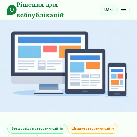
Рішення для
UA
вебпублікацій
Без досвіду в створенні сайтів
Швидке створення сайту