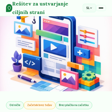
Rešitev za ustvarjanje
SL
ciljnih strani
Od ničle
Začetek brez težav
Brez plačila na začetku