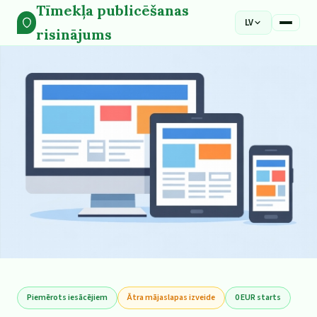
Tīmekļa publicēšanas
LV
risinājums
Piemērots iesācējiem
Ātra mājaslapas izveide
0 EUR starts