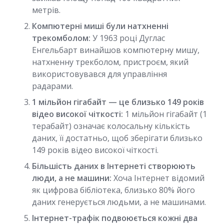
метрів.
Компютерні миші були натхненні
трекомболом:
У 1963 році Дуглас
Енгельбарт винайшов компютерну мишу,
натхненну трекболом, пристроєм, який
використовувався для управління
радарами.
1 мільйон гігабайт — це близько 149 років
відео високої чіткості:
1 мільйон гігабайт (1
терабайт) означає колосальну кількість
даних, її достатньо, щоб зберігати близько
149 років відео високої чіткості.
Більшість даних в Інтернеті створюють
люди, а не машини:
Хоча Інтернет відомий
як цифрова бібліотека, близько 80% його
даних генерується людьми, а не машинами.
Інтернет-трафік подвоюється кожні два