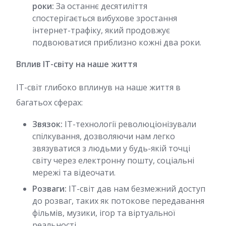
роки:
За останнє десятиліття
спостерігається вибухове зростання
інтернет-трафіку, який продовжує
подвоюватися приблизно кожні два роки.
Вплив IT-світу на наше життя
IT-світ глибоко вплинув на наше життя в
багатьох сферах:
Звязок:
IT-технології революціонізували
спілкування, дозволяючи нам легко
звязуватися з людьми у будь-якій точці
світу через електронну пошту, соціальні
мережі та відеочати.
Розваги:
IT-світ дав нам безмежний доступ
до розваг, таких як потокове передавання
фільмів, музики, ігор та віртуальної
реальності.