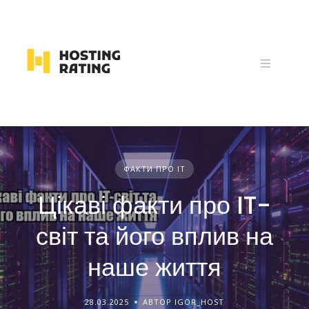
Skip
to
content
ФАКТИ ПРО IT
Цікаві факти про IT-
світ та його вплив на
наше життя
28.03.2025
АВТОР IGOR_HOST