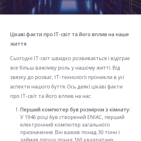
Цікаві факти про IT-світ та його вплив на наше
життя
Сьогодні IT-світ швидко розвивається і відіграє
все більш важливу роль у нашому житті. Від
звязку до розваг, IT-технології проникли в усі
аспекти нашого буття. Ось деякі цікаві факти
про IT-світ та його вплив на нас:
Перший компютер був розміром з кімнату:
У 1946 році був створений ENIAC, перший
електронний компютер загального
призначення. Він важив понад 30 тонн і
займав площу понад 160 квадратних