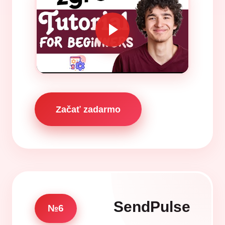
Začať zadarmo
SendPulse
№6