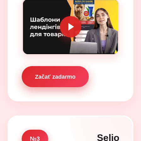
Začať zadarmo
Selio
№3