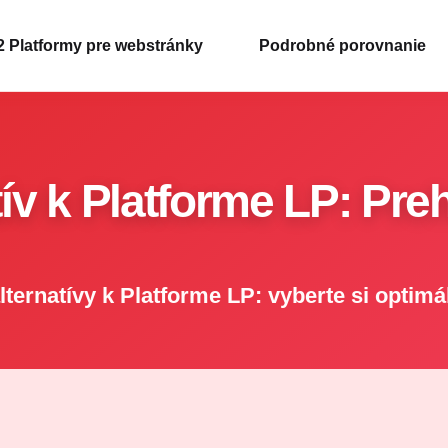
2 Platformy pre webstránky
Podrobné porovnanie
ív k Platforme LP: Pre
lternatívy k Platforme LP: vyberte si optimá