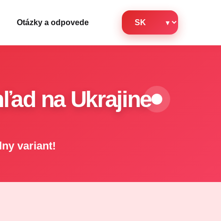
Otázky a odpovede
hľad na Ukrajine
lny variant!