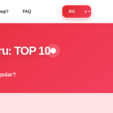
legi?
FAQ
ru: TOP 10
opular?