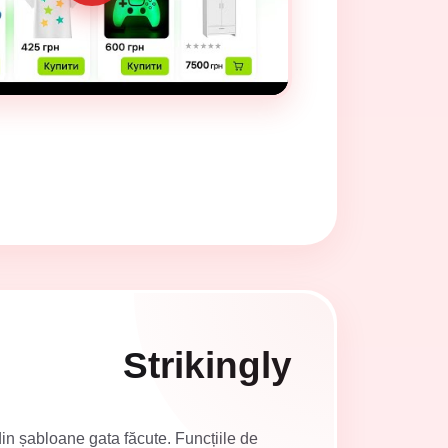
Strikingly
din șabloane gata făcute. Funcțiile de