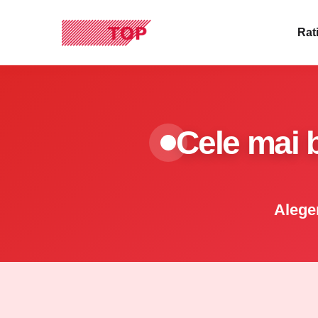
Rati
Cele mai 
Aleger