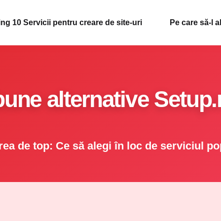
ng 10 Servicii pentru creare de site-uri
Pe care să-l a
bune alternative Setup.
ea de top: Ce să alegi în loc de serviciul p