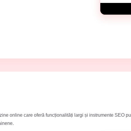
ne online care oferă funcționalități largi și instrumente SEO put
ainene.