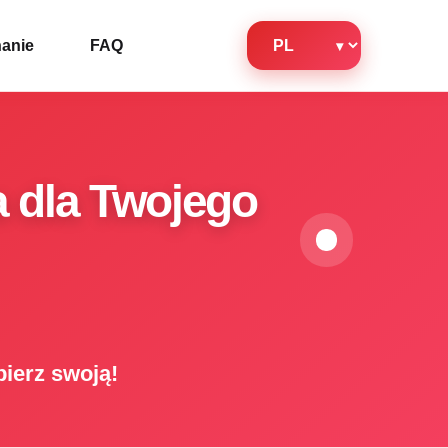
anie
FAQ
a dla Twojego
bierz swoją!