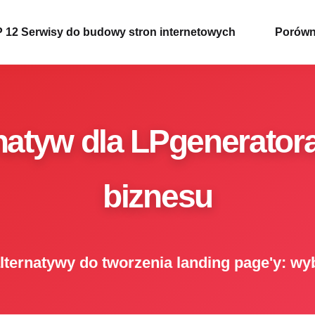
 12 Serwisy do budowy stron internetowych
Porówn
natyw dla LPgenerator
biznesu
lternatywy do tworzenia landing page'y: wy