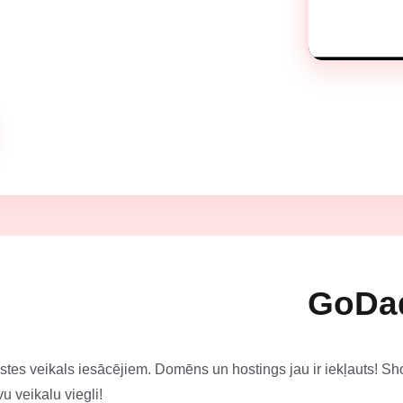
GoDad
tes veikals iesācējiem. Domēns un hostings jau ir iekļauts! Sho
u veikalu viegli!