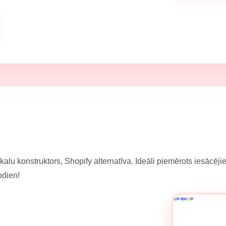
alu konstruktors, Shopify alternatīva. Ideāli piemērots iesācēji
odien!