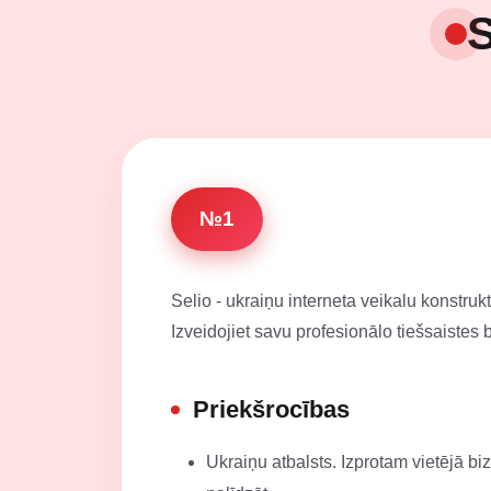
S
№1
Selio - ukraiņu interneta veikalu konstruk
Izveidojiet savu profesionālo tiešsaistes 
Priekšrocības
Ukraiņu atbalsts. Izprotam vietējā b