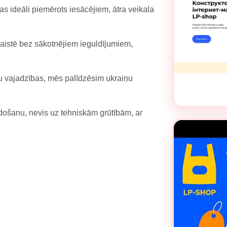
 kas ideāli piemērots iesācējiem, ātra veikala
saistē bez sākotnējiem ieguldījumiem,
u vajadzības, mēs palīdzēsim ukraiņu
došanu, nevis uz tehniskām grūtībām, ar