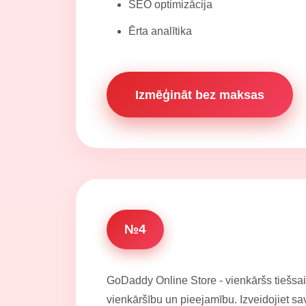
SEO optimizācija
Ērta analītika
Izmēģināt bez maksas
№4
GoDaddy Online Store - vienkāršs tiešsais
vienkāršību un pieejamību. Izveidojiet sav