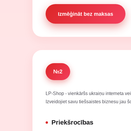
Izmēģināt bez maksas
№2
LP-Shop - vienkāršs ukraiņu interneta veik
Izveidojiet savu tiešsaistes biznesu jau š
Priekšrocības