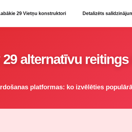
abākie 29 Vietņu konstruktori
Detalizēts salīdzināju
 29 alternatīvu reitings
ārdošanas platformas: ko izvēlēties populārā