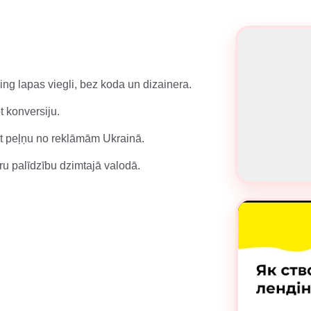
ding lapas viegli, bez koda un dizainera.
t konversiju.
et peļņu no reklāmām Ukrainā.
ru palīdzību dzimtajā valodā.