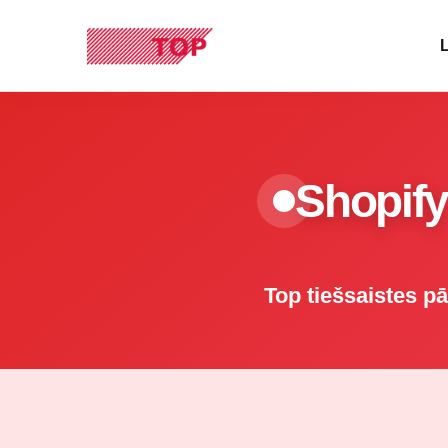
L
Shopify
Top tiešsaistes p