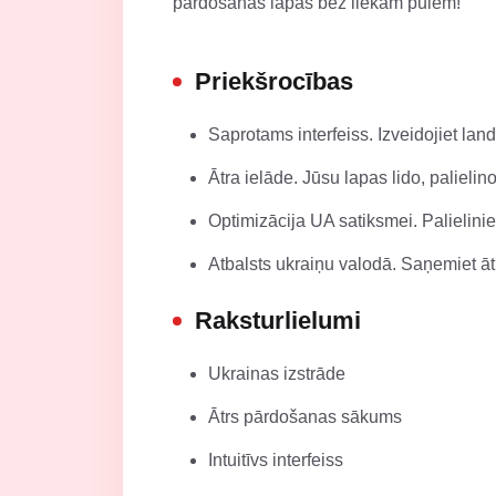
pārdošanas lapas bez liekām pūlēm!
Priekšrocības
Saprotams interfeiss. Izveidojiet lan
Ātra ielāde. Jūsu lapas lido, palielino
Optimizācija UA satiksmei. Palielini
Atbalsts ukraiņu valodā. Saņemiet āt
Raksturlielumi
Ukrainas izstrāde
Ātrs pārdošanas sākums
Intuitīvs interfeiss