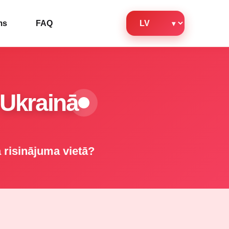
ms
FAQ
 Ukrainā
 risinājuma vietā?