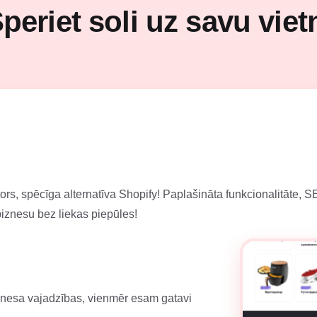
periet soli uz savu viet
tors, spēcīga alternatīva Shopify! Paplašināta funkcionalitāte, S
biznesu bez liekas piepūles!
iznesa vajadzības, vienmēr esam gatavi