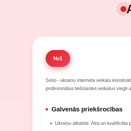
№1
Selio - ukraiņu interneta veikalu konstruk
profesionālus tiešsaistes veikalus viegli u
Galvenās priekšrocības
Ukraiņu atbalsts. Ātra un kvalificēta