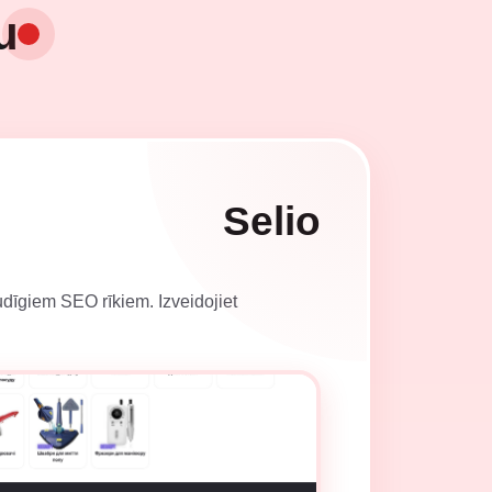
u
Selio
audīgiem SEO rīkiem. Izveidojiet