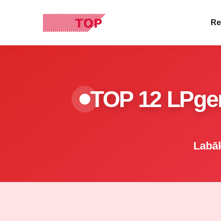
Re
TOP 12 LPgen
Labāk