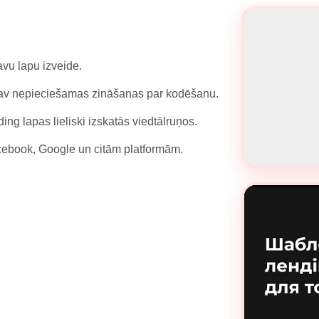
avu lapu izveide.
s, nav nepieciešamas zināšanas par kodēšanu.
ng lapas lieliski izskatās viedtālruņos.
acebook, Google un citām platformām.