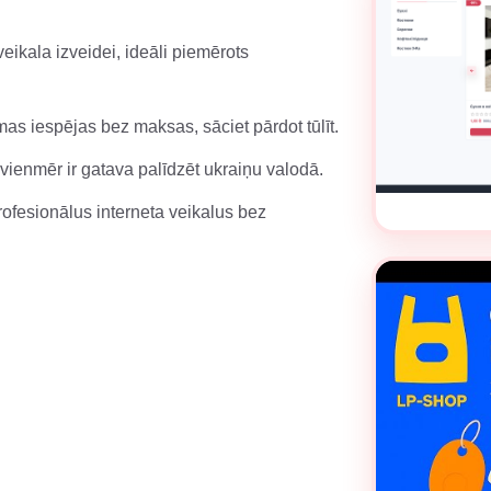
i veikala izveidei, ideāli piemērots
mas iespējas bez maksas, sāciet pārdot tūlīt.
ienmēr ir gatava palīdzēt ukraiņu valodā.
rofesionālus interneta veikalus bez