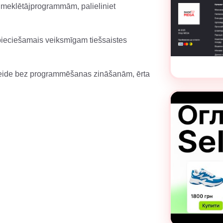
u meklētājprogrammām, palieliniet
epieciešamais veiksmīgam tiešsaistes
 izveide bez programmēšanas zināšanām, ērta