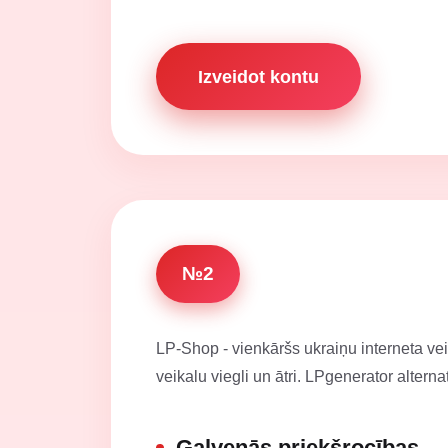
Izveidot kontu
№2
LP-Shop - vienkāršs ukraiņu interneta veik
veikalu viegli un ātri. LPgenerator alterna
Galvenās priekšrocības