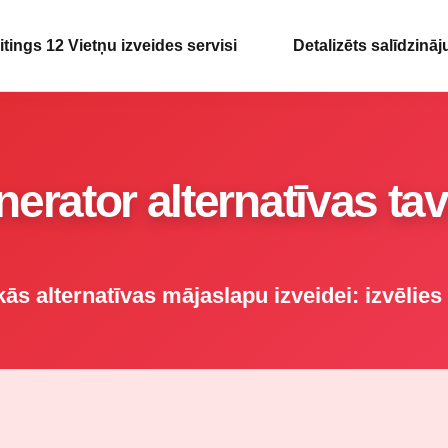
itings 12 Vietņu izveides servisi
Detalizēts salīdzinā
erator alternatīvas t
ās alternatīvas mājaslapu izveidei: izvēlies