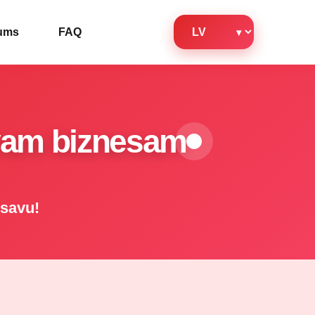
jums
FAQ
avam biznesam
 savu!