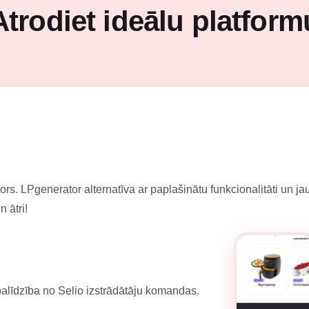
Atrodiet ideālu platform
tors. LPgenerator alternatīva ar paplašinātu funkcionalitāti un j
n ātri!
 palīdzība no Selio izstrādātāju komandas.