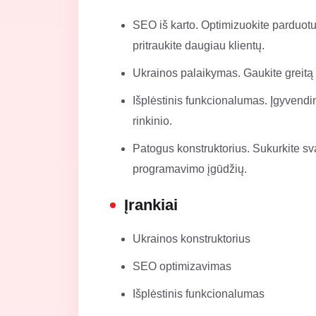
SEO iš karto. Optimizuokite parduot
pritraukite daugiau klientų.
Ukrainos palaikymas. Gaukite greitą i
Išplėstinis funkcionalumas. Įgyvendin
rinkinio.
Patogus konstruktorius. Sukurkite sva
programavimo įgūdžių.
Įrankiai
Ukrainos konstruktorius
SEO optimizavimas
Išplėstinis funkcionalumas