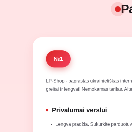
P
№1
LP-Shop - paprastas ukrainietiškas intern
greitai ir lengvai! Nemokamas tarifas. Alt
Privalumai verslui
Lengva pradžia. Sukurkite parduotuv