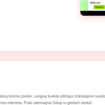
tainių kūrimo įrankis. Lengvai kurkite stilingus tinklalapius na
us internetu. Puiki alternatyva Setup ru greitam startui!