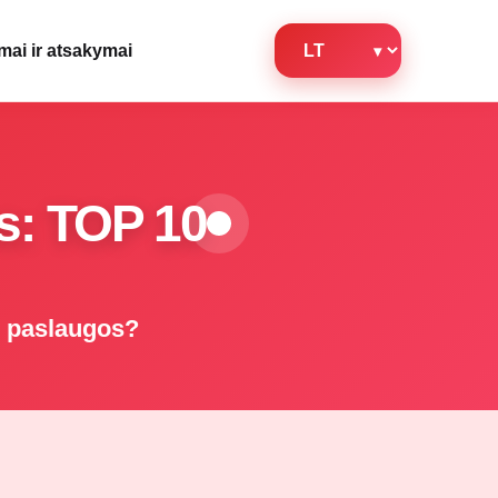
mai ir atsakymai
os: TOP 10
os paslaugos?