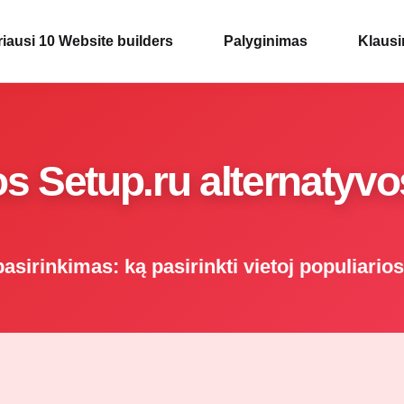
iausi 10 Website builders
Palyginimas
Klausi
s Setup.ru alternatyv
asirinkimas: ką pasirinkti vietoj populiari