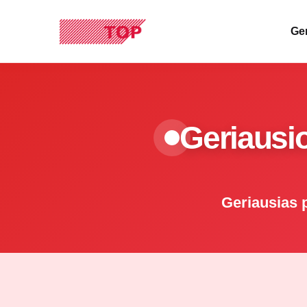
Ger
Geriausio
Geriausias p