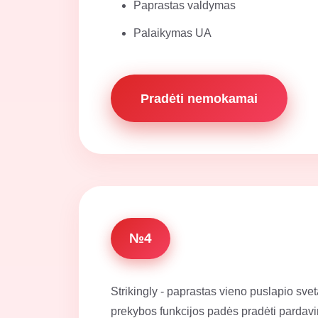
Paprastas valdymas
Palaikymas UA
Pradėti nemokamai
№4
Strikingly - paprastas vieno puslapio sve
prekybos funkcijos padės pradėti pardavim