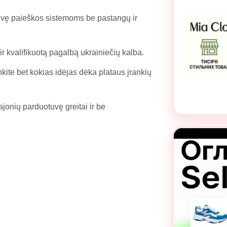
uvę paieškos sistemoms be pastangų ir
r kvalifikuotą pagalbą ukrainiečių kalba.
kite bet kokias idėjas dėka plataus įrankių
jonių parduotuvę greitai ir be