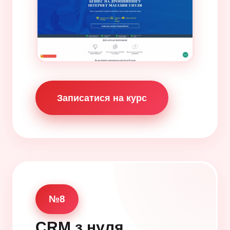
Записатися на курс
№8
CRM з нуля.