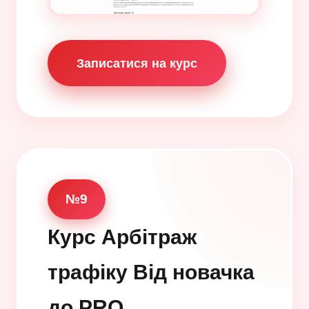
Записатися на курс
№9
Курс Арбітраж
трафіку Від новачка
до PRO