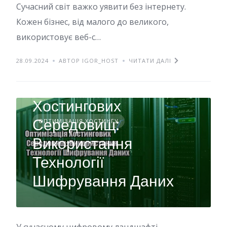
Сучасний світ важко уявити без інтернету.
Кожен бізнес, від малого до великого,
використовує веб-с…
28.09.2024
АВТОР IGOR_HOST
ЧИТАТИ ДАЛІ
Оптимізація
Хостингових
Середовищ:
ОПТИМІЗАЦІЯ ХОСТИНГУ
Використання
Технології
Шифрування Даних
У сучасному цифровому ландшафті