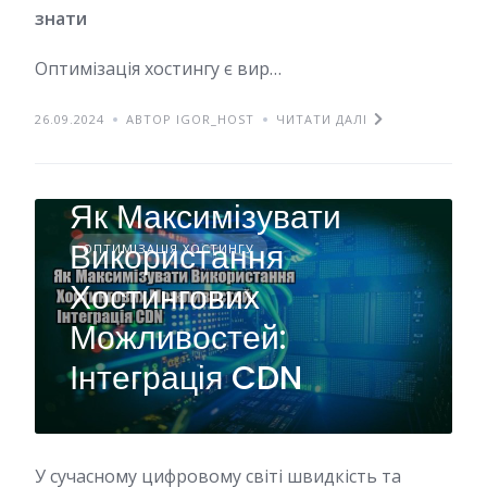
знати
Оптимізація хостингу є вир…
26.09.2024
АВТОР IGOR_HOST
ЧИТАТИ ДАЛІ
Як Максимізувати
Використання
ОПТИМІЗАЦІЯ ХОСТИНГУ
Хостингових
Можливостей:
Інтеграція CDN
У сучасному цифровому світі швидкість та