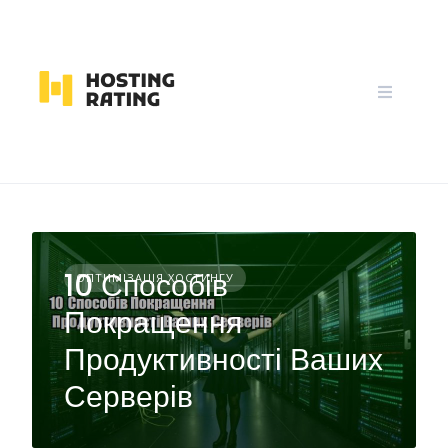
Skip
to
content
10 Способів
ОПТИМІЗАЦІЯ ХОСТИНГУ
Покращення
Продуктивності Ваших
Серверів