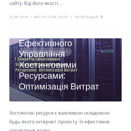
сайту. Від його якості …
22.09.2024
АВТОР IGOR_HOST
ЧИТАТИ ДАЛІ
7 Секретів
Ефективного
Управління
ОПТИМІЗАЦІЯ ХОСТИНГУ
Хостинговими
Ресурсами:
Оптимізація Витрат
Хостингові ресурси є важливою складовою
будь-якого інтернет-проекту. Їх ефективне
управління дозво…