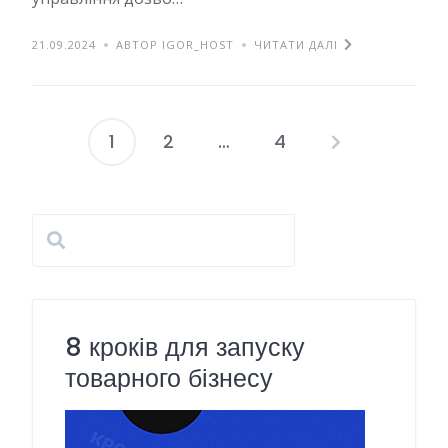
21.09.2024
АВТОР IGOR_HOST
ЧИТАТИ ДАЛІ
1
2
…
4
Навігація
записів
8 кроків для запуску
товарного бізнесу