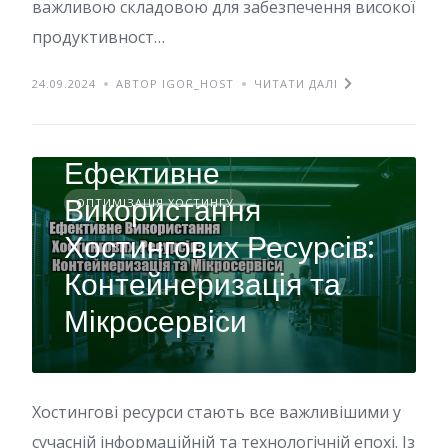
важливою складовою для забезпечення високої
продуктивност…
24.09.2024
АВТОР IGOR_HOST
ЧИТАТИ ДАЛІ
Ефективне
Використання
ОПТИМІЗАЦІЯ ХОСТИНГУ
Хостингових Ресурсів:
Контейнеризація та
Мікросервіси
Хостингові ресурси стають все важливішими у
сучасній інформаційній та технологічній епохі. Із