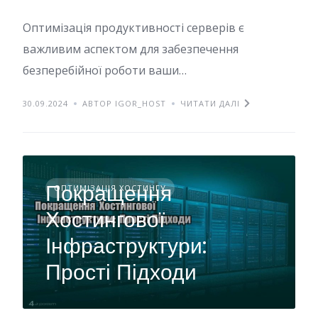
Оптимізація продуктивності серверів є
важливим аспектом для забезпечення
безперебійної роботи ваши…
30.09.2024
АВТОР IGOR_HOST
ЧИТАТИ ДАЛІ
Покращення
ОПТИМІЗАЦІЯ ХОСТИНГУ
Хостингової
Інфраструктури:
Прості Підходи